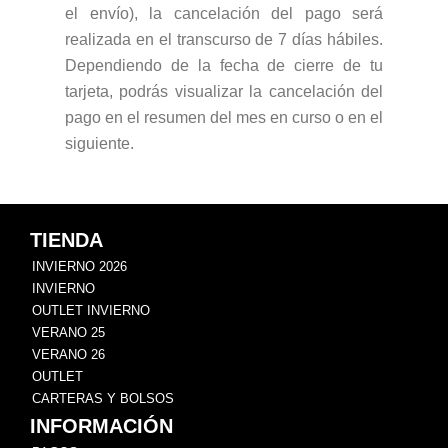
el envío), la cancelación del pago será
realizada en el transcurso de 7 días hábiles.
Dependiendo de la fecha de cierre de tu
tarjeta, podrás visualizar la cancelación del
pago en el resumen del mes en curso o en el
siguiente.
TIENDA
INVIERNO 2026
INVIERNO
OUTLET INVIERNO
VERANO 25
VERANO 26
OUTLET
CARTERAS Y BOLSOS
INFORMACIÓN