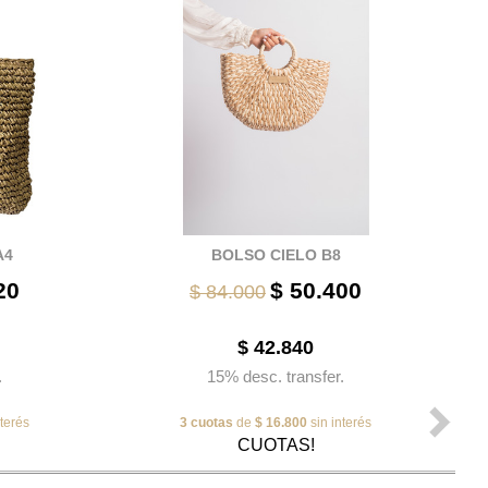
A4
BOLSO CIELO B8
20
$ 50.400
$ 84.000
$ 42.840
.
15% desc. transfer.
nterés
3 cuotas
de
$ 16.800
sin interés
CUOTAS!