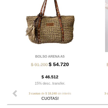
BOLSO ARENA A5
$ 54.720
$ 91.200
$ 46.512
15% desc. transfer.
3 cuotas
de
$ 18.240
sin interés
3 
CUOTAS!