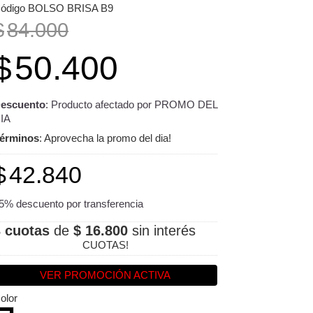
ódigo BOLSO BRISA B9
$
84.000
$
50.400
escuento
: Producto afectado por PROMO DEL
IA
érminos
: Aprovecha la promo del dia!
$
42.840
5% descuento por transferencia
3 cuotas
de
$ 16.800
sin interés
CUOTAS!
VER PROMOCIÓN ACTIVA
olor