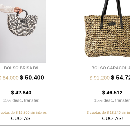
BOLSO BRISA B9
BOLSO CARACOL 
$ 50.400
$ 54.7
$ 84.000
$ 91.200
$ 42.840
$ 46.512
15% desc. transfer.
15% desc. transfer
cuotas
de
$ 16.800
sin interés
3 cuotas
de
$ 18.240
sin i
CUOTAS!
CUOTAS!