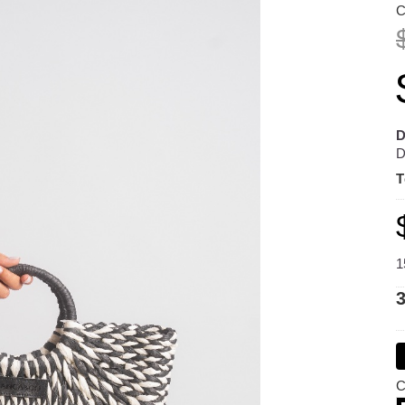
C
D
D
T
1
C