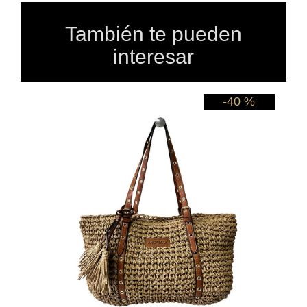
También te pueden
interesar
 %
-40 %