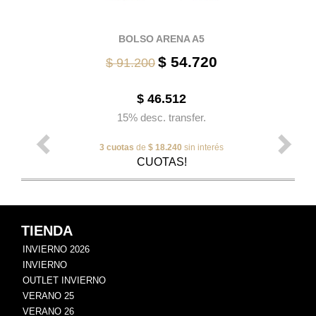
BOLSO ARENA A5
$ 54.720
$ 91.200
$ 46.512
15% desc. transfer.
3 cuotas
de
$ 18.240
sin interés
CUOTAS!
TIENDA
INVIERNO 2026
INVIERNO
OUTLET INVIERNO
VERANO 25
VERANO 26