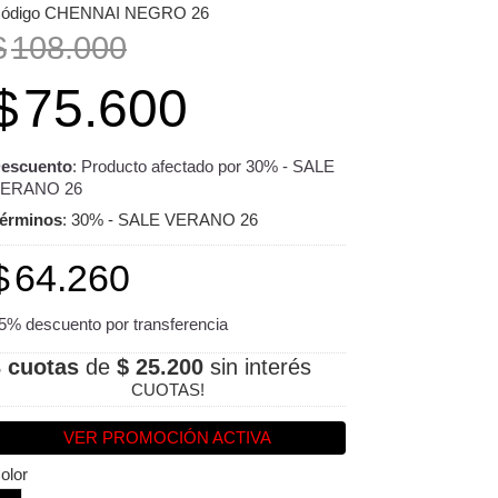
ódigo CHENNAI NEGRO 26
$
108.000
$
75.600
escuento
: Producto afectado por 30% - SALE
ERANO 26
érminos
: 30% - SALE VERANO 26
$
64.260
5% descuento por transferencia
3 cuotas
de
$ 25.200
sin interés
CUOTAS!
VER PROMOCIÓN ACTIVA
olor