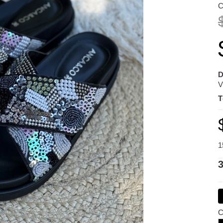
C
D
V
T
1
C