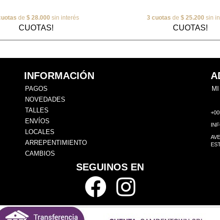
cuotas
de
$ 28.000
sin interés
3 cuotas
de
$ 25.200
sin i
CUOTAS!
CUOTAS!
INFORMACIÓN
A
PAGOS
MI
NOVEDADES
TALLES
+00
ENVÍOS
IN
LOCALES
AVE
ARREPENTIMIENTO
EST
CAMBIOS
SEGUINOS EN