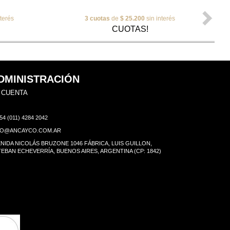
nterés
3 cuotas
de
$ 25.200
sin interés
CUOTAS!
DMINISTRACIÓN
 CUENTA
54 (011) 4284 2042
FO@ANCAYCO.COM.AR
NIDA NICOLÁS BRUZONE 1046 FÁBRICA, LUIS GUILLON,
EBAN ECHEVERRÍA, BUENOS AIRES, ARGENTINA (CP: 1842)