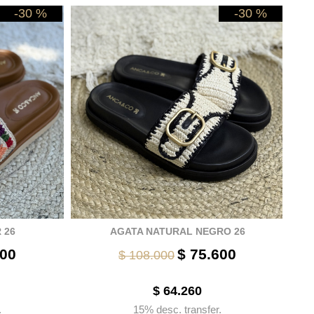
-30 %
-30 %
 26
AGATA NATURAL NEGRO 26
600
$ 75.600
$ 108.000
$ 64.260
.
15% desc. transfer.