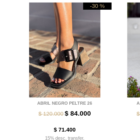
0 %
-30 %
ABRIL NEGRO PELTRE 26
A
$ 84.000
$ 120.000
$
$ 71.400
15% desc. transfer.